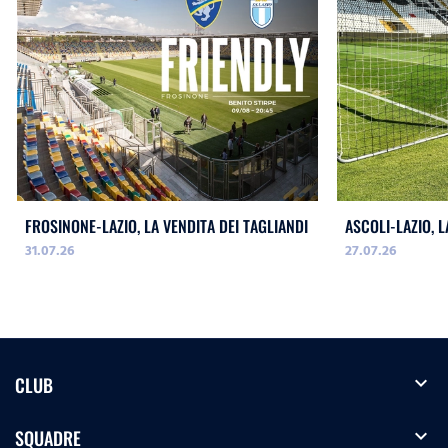
FROSINONE-LAZIO, LA VENDITA DEI TAGLIANDI
ASCOLI-LAZIO, L
31.07.26
27.07.26
expand_more
CLUB
expand_more
SQUADRE