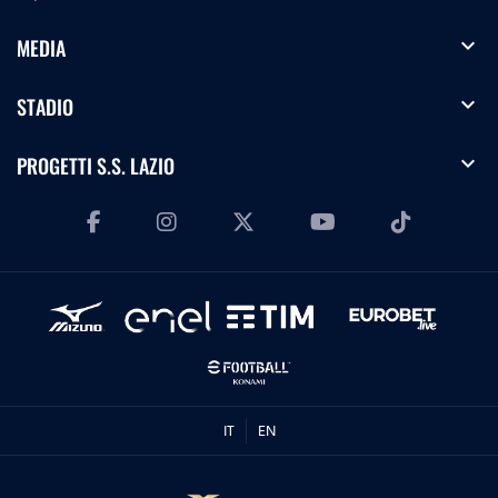
expand_more
MEDIA
expand_more
STADIO
expand_more
PROGETTI S.S. LAZIO
IT
EN