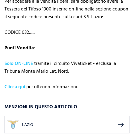
Per accedere alla vendita libera, sarà obbligatorio avere la
Tessera del Tifoso 1900 inserire on-line nella sezione coupon
il seguente codice presente sulla card S.S. Lazio:
CODICE 032.......
Punti Vendita
:
Solo ON-LINE
tramite il circuito Vivaticket - esclusa la
Tribuna Monte Mario Lat. Nord.
Clicca qui
per ulteriori informazioni.
MENZIONI IN QUESTO ARTICOLO
east
LAZIO