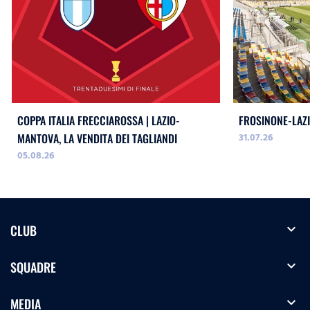
COPPA ITALIA FRECCIAROSSA | LAZIO-
FROSINONE-LAZI
31.07.26
MANTOVA, LA VENDITA DEI TAGLIANDI
05.08.26
expand_more
CLUB
expand_more
SQUADRE
expand_more
MEDIA