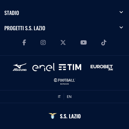
expand_more
STADIO
expand_more
PROGETTI S.S. LAZIO
IT
EN
S.S. LAZIO