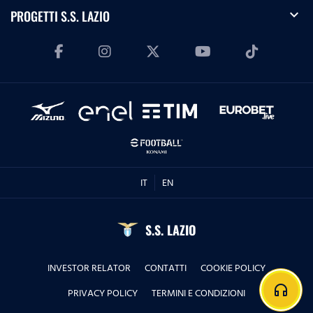
expand_more
PROGETTI S.S. LAZIO
IT
EN
S.S. LAZIO
INVESTOR RELATOR
CONTATTI
COOKIE POLICY
headphones
PRIVACY POLICY
TERMINI E CONDIZIONI