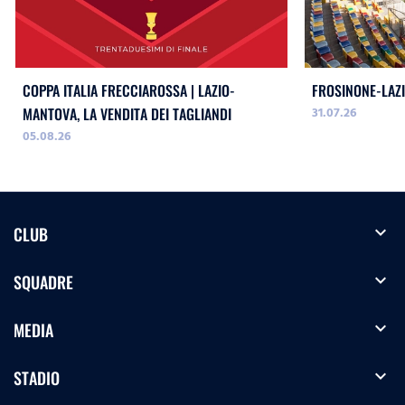
COPPA ITALIA FRECCIAROSSA | LAZIO-
FROSINONE-LAZI
31.07.26
MANTOVA, LA VENDITA DEI TAGLIANDI
05.08.26
expand_more
CLUB
expand_more
SQUADRE
expand_more
MEDIA
expand_more
STADIO