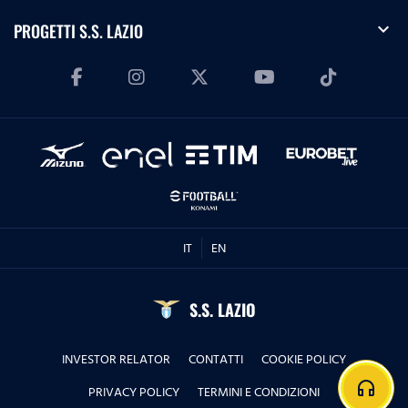
expand_more
PROGETTI S.S. LAZIO
IT
EN
S.S. LAZIO
INVESTOR RELATOR
CONTATTI
COOKIE POLICY
headphones
PRIVACY POLICY
TERMINI E CONDIZIONI