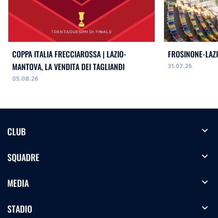
COPPA ITALIA FRECCIAROSSA | LAZIO-
FROSINONE-LAZI
31.07.26
MANTOVA, LA VENDITA DEI TAGLIANDI
05.08.26
expand_more
CLUB
expand_more
SQUADRE
expand_more
MEDIA
expand_more
STADIO