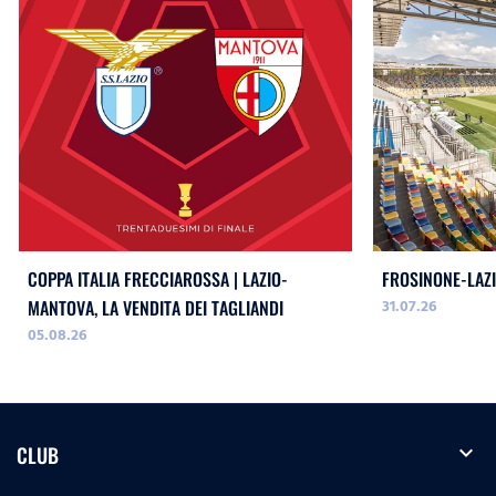
COPPA ITALIA FRECCIAROSSA | LAZIO-
FROSINONE-LAZI
31.07.26
MANTOVA, LA VENDITA DEI TAGLIANDI
05.08.26
expand_more
CLUB