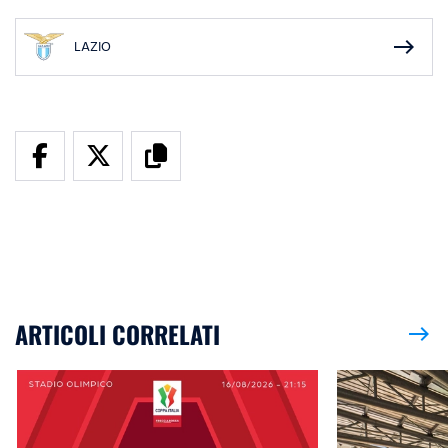
east
LAZIO
ARTICOLI CORRELATI
east