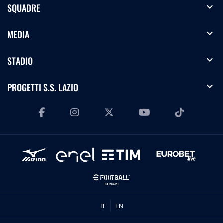
expand_more
SQUADRE
expand_more
MEDIA
expand_more
STADIO
expand_more
PROGETTI S.S. LAZIO
IT
EN