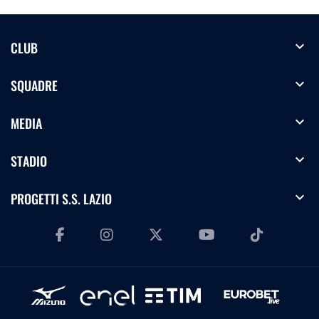
expand_more
CLUB
expand_more
SQUADRE
expand_more
MEDIA
expand_more
STADIO
expand_more
PROGETTI S.S. LAZIO