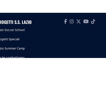
ROGETTI S.S. LAZIO
zio Soccer School
ogetti Speciali
zio Summer Camp
r lei combattiamo
S. Lazio Museum
ademy S.S. Lazio Women