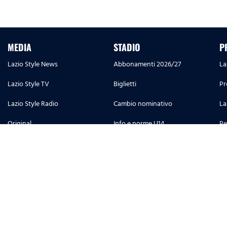
MEDIA
STADIO
P
Lazio Style News
Abbonamenti 2026/27
La
Lazio Style TV
Biglietti
Pr
Lazio Style Radio
Cambio nominativo
La
Original
Info e norme U14
Pe
Lazio Style Magazine
Ristampa segna posto
S.
Match program
Stadio e regolamenti
Ac
1900 History
Fidelity card
Photo Gallery
Lazio Fan Token
S.S. Lazio Training Center