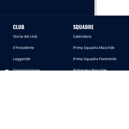
CLUB
SQUADRE
Storia del club
Calendario
Il Presidente
Prima Squadra Maschile
Leggende
Prima Squadra Femminile
Organizzazione
Primavera Maschile
Corporate Hospitality
Primavera Femminile
Sponsor e Partner
Settore Giovanile
Sponsor e Partner Lazio Women
Licensing
Store Ufficiali