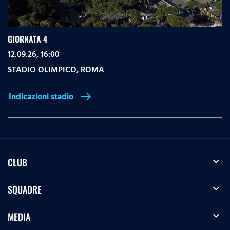
GIORNATA 4
12.09.26, 16:00
STADIO OLIMPICO
,
ROMA
Indicazioni stadio
east
expand_more
CLUB
expand_more
SQUADRE
expand_more
MEDIA