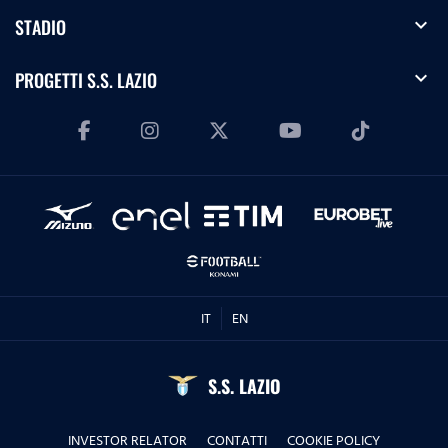
expand_more
STADIO
expand_more
PROGETTI S.S. LAZIO
IT
EN
S.S. LAZIO
INVESTOR RELATOR
CONTATTI
COOKIE POLICY