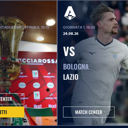
TADUESIMI DI FINALE
, 19:15
GIORNATA 1
, 16:30
24.08.26
VS
BOLOGNA
LAZIO
CENTER
ETTI
MATCH CENTER