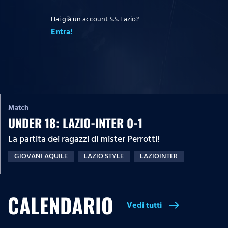
Hai già un account S.S. Lazio?
Entra!
Match
UNDER 18: LAZIO-INTER 0-1
La partita dei ragazzi di mister Perrotti!
GIOVANI AQUILE
LAZIO STYLE
LAZIOINTER
CALENDARIO
Vedi tutti
east