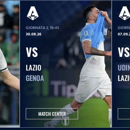
GIORNATA 2
, 18:45
GIORN
30.08.26
07.09.
VS
VS
LAZIO
UDI
GENOA
LAZ
MATCH CENTER