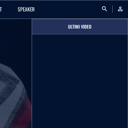
search
person
T
SPEAKER
ULTIMI VIDEO