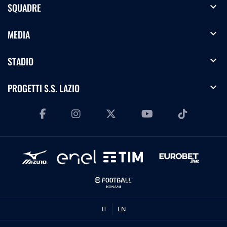
expand_more
SQUADRE
expand_more
MEDIA
expand_more
STADIO
expand_more
PROGETTI S.S. LAZIO
IT
EN