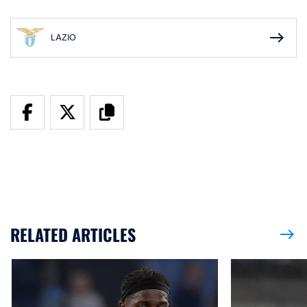
east
LAZIO
RELATED ARTICLES
east