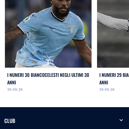
I NUMERI 30 BIANCOCELESTI NEGLI ULTIMI 30
I NUMERI 29 BI
ANNI
ANNI
30.06.26
29.06.26
expand_more
CLUB