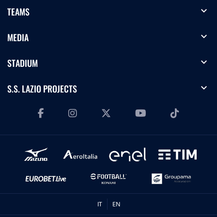
expand_more
TEAMS
expand_more
MEDIA
expand_more
STADIUM
expand_more
S.S. LAZIO PROJECTS
IT
EN