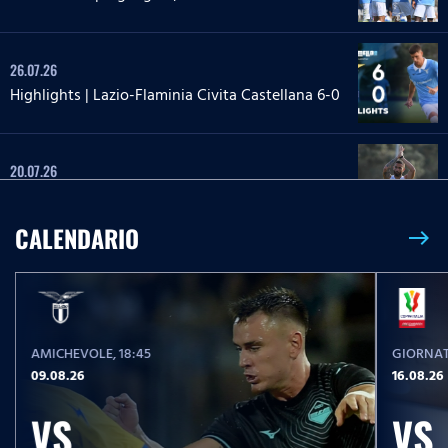
26.07.26
Highlights | Lazio-Flaminia Civita Castellana 6-0
20.07.26
Highlights | Lazio-Lazio Under 20 3-1
CALENDARIO
east
24.05.26
Highlights Serie A Enilive | Lazio-Pisa 2-1
AMICHEVOLE
, 18:45
GIORNAT
17.05.26
09.08.26
16.08.26
Highlights Serie A Women Athora | Fiorentina-
Lazio Women 2-1
VS
VS