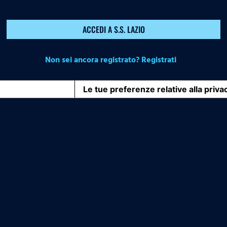
ACCEDI A S.S. LAZIO
Non sei ancora registrato? Registrati
iva sulla raccolta
Le tue preferenze relative alla priva