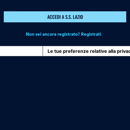
ACCEDI A S.S. LAZIO
Non sei ancora registrato? Registrati
iva sulla raccolta
Le tue preferenze relative alla priva